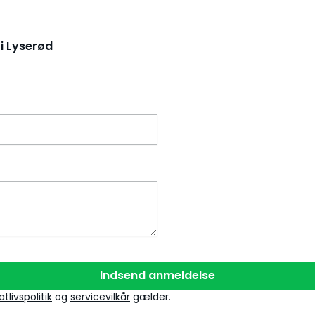
 i Lyserød
Indsend anmeldelse
tlivspolitik
og
servicevilkår
gælder.