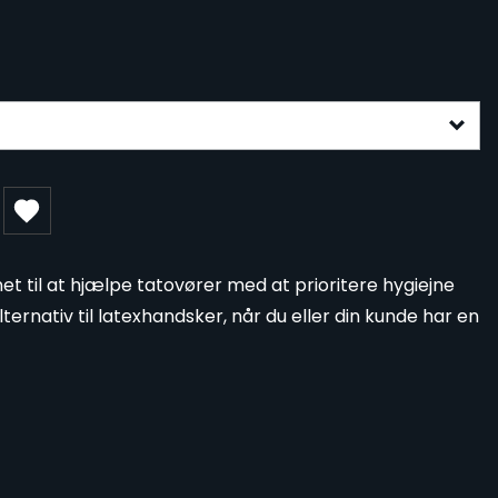
gurable form
net til at hjælpe tatovører med at prioritere hygiejne
lternativ til latexhandsker, når du eller din kunde har en