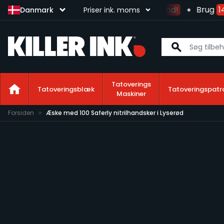
og få
gratis levering på det danske fastland!
Brug
145
Danmark
Priser ink. moms
Tatoverings
Tatoveringsblæk
Tatoveringspatr
Maskiner
Skip to Content
Forsiden
Æske med 100 Saferly nitrilhandsker i Lyserød