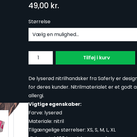
49,00 kr.
Størrelse
Subscribe to back in stock notification confi
Antal
Tilføj i kurv
De lyserød nitrilhandsker fra Saferly er desig
for deres kunder. Nitrilmaterialet er et godt a
allergi.
Vigtige egenskaber:
Farve: lyserød
ge
ew larger image
View larger image
View larger image
Materiale: nitril
Tilgængelige størrelser: XS, S, M, L, XL