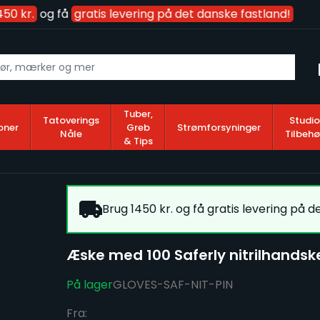
0 kr.
og få
gratis levering på det danske fastland!
Tuber,
Tatoverings
Studio
oner
Greb
Strømforsyninger
Nåle
Tilbehø
& Tips
Brug 1450 kr. og få gratis levering på d
Æske med 100 Saferly nitrilhandske
På lager
GLOVES-SAF-NIT-PIN
Fra: