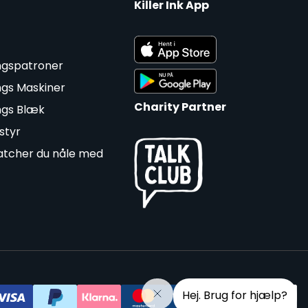
Killer Ink App
ngspatroner
ngs Maskiner
Charity Partner
ngs Blæk
styr
tcher du nåle med
Hej. Brug for hjælp?