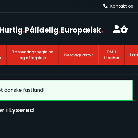
Kontakt os
Hurtig
.
Pålidelig
.
Europæisk
.
Tatoveringshygiejne
PMU
Lær
Piercingudstyr
r
og efterpleje
tilbehør
et danske fastland!
r i Lyserød