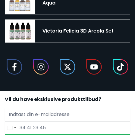
Aqua
Victoria Felicia 3D Areola Set
Vil du have eksklusive produkttilbud?
E-mailadresse
Telefonnummer