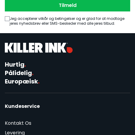
Tilmeld
Jeg accepterer vilkår og betingelser og er glad for at modtage
jeres nyhedsbrev eller SMS-beskeder med alle jeres tilbud.
Hurtig
.
Pålidelig
.
Europæisk
.
Kundeservice
Kontakt Os
Levering