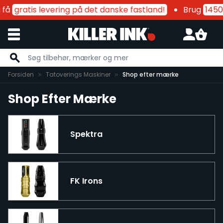
få
gratis levering på det danske fastland!
Brug
1450 
Skip to Content
Forsiden
Tatoverings Maskiner
Shop efter mærke
Shop Efter Mærke
Spektra
FK Irons