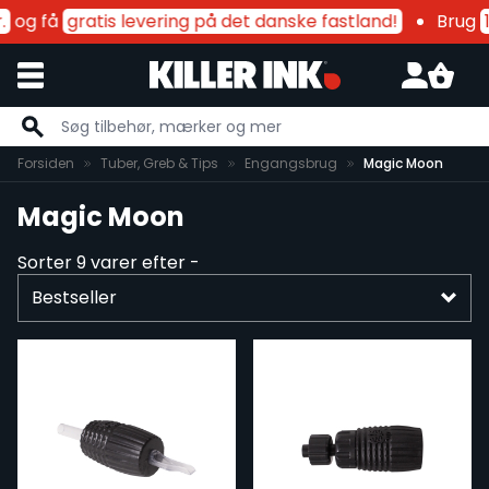
og få
gratis levering på det danske fastland!
Brug
1
Skip to Content
Forsiden
Tuber, Greb & Tips
Engangsbrug
Magic Moon
Magic Moon
Sorter
9
varer efter -