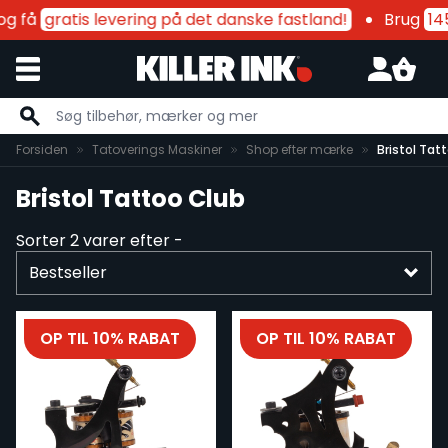
g få
gratis levering på det danske fastland!
Brug
145
Skip to Content
Forsiden
Tatoverings Maskiner
Shop efter mærke
Bristol Tat
Bristol Tattoo Club
Sorter
2
varer efter -
OP TIL 10% RABAT
OP TIL 10% RABAT