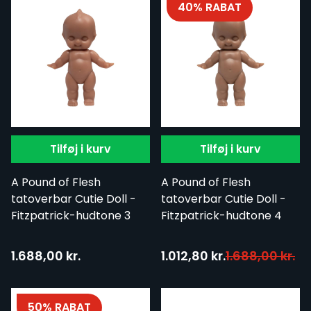
40% RABAT
Tilføj i kurv
Tilføj i kurv
A Pound of Flesh
A Pound of Flesh
tatoverbar Cutie Doll -
tatoverbar Cutie Doll -
Fitzpatrick-hudtone 3
Fitzpatrick-hudtone 4
Tilbudspris:
1.688,00 kr.
1.012,80 kr.
1.688,00 kr.
50% RABAT