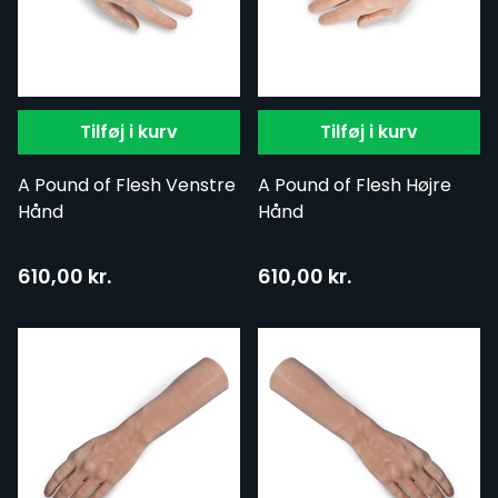
Tilføj i kurv
Tilføj i kurv
A Pound of Flesh Venstre
A Pound of Flesh Højre
Hånd
Hånd
610,00 kr.
610,00 kr.