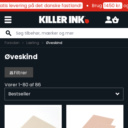
s levering på det danske fastland!
Brug
1450 kr.
og f
Skip to Content
Forsiden
Lærling
Øveskind
Øveskind
Filtrer
Varer
1
-
80
af
86