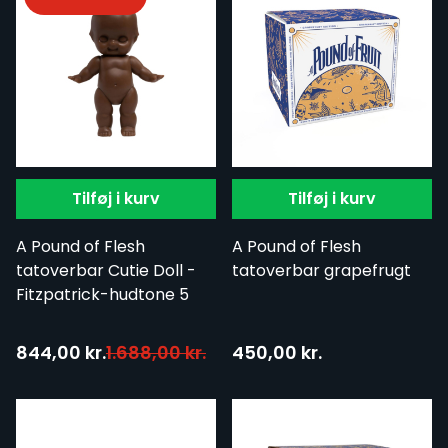
Tilføj i kurv
Tilføj i kurv
A Pound of Flesh
A Pound of Flesh
tatoverbar Cutie Doll -
tatoverbar grapefrugt
Fitzpatrick-hudtone 5
Tilbudspris:
844,00 kr.
1.688,00 kr.
450,00 kr.