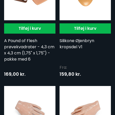
Tilføj i kurv
Tilføj i kurv
A Pound of Flesh
Silikone Øjenbryn
prøvekvadrater - 4,3 cm
kropsdel V1
x 4,3 cm (1,75" x 1,75") -
pakke med 6
Fra:
169,00 kr.
159,80 kr.