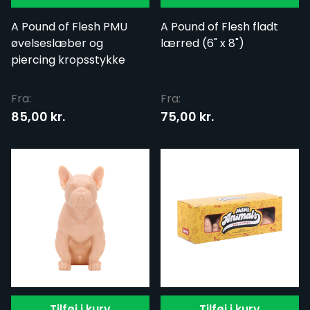
A Pound of Flesh PMU
A Pound of Flesh fladt
øvelseslæber og
lærred (6" x 8")
piercing kropsstykke
Fra:
Fra:
85,00 kr.
75,00 kr.
Tilføj i kurv
Tilføj i kurv