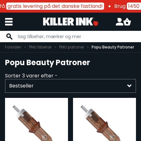
få
gratis levering på det danske fastland!
Brug
1450 k
Skip to Content
Forsiden
PMU tilbehør
PMU patroner
Popu Beauty Patroner
Popu Beauty Patroner
Sorter
3
varer efter -