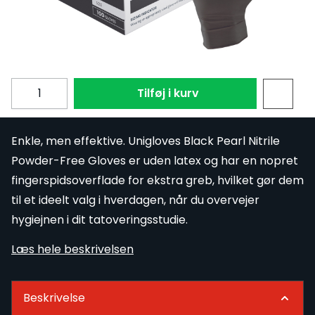
Størrelse
Subscribe to back in stock notification configurable fo
Antal
Tilføj i kurv
Enkle, men effektive. Unigloves Black Pearl Nitrile
Powder-Free Gloves er uden latex og har en nopret
fingerspidsoverflade for ekstra greb, hvilket gør dem
til et ideelt valg i hverdagen, når du overvejer
hygiejnen i dit tatoveringsstudie.
Læs hele beskrivelsen
Beskrivelse