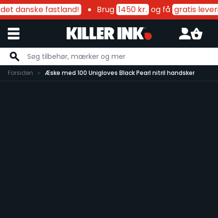
 det danske fastland!
Brug
1450 kr.
og få
gratis lever
Skip to Content
Forsiden
Æske med 100 Unigloves Black Pearl nitril handsker