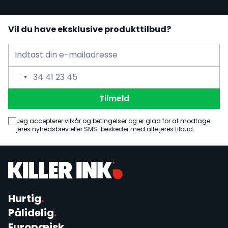
Vil du have eksklusive produkttilbud?
E-mailadresse
Telefonnummer
Tilmeld
Jeg accepterer vilkår og betingelser og er glad for at modtage
jeres nyhedsbrev eller SMS-beskeder med alle jeres tilbud.
Hurtig
.
Pålidelig
.
Europæisk
.