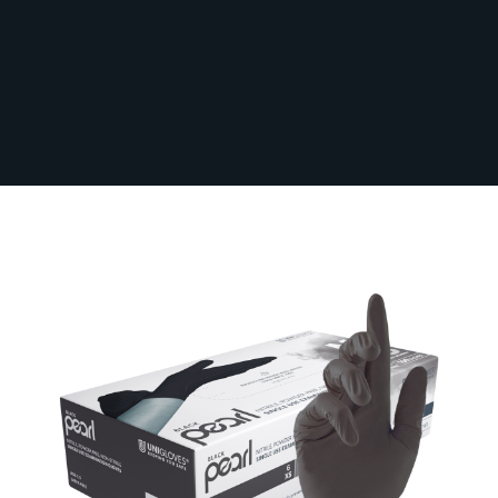
Brug 1450 kr. og få gratis levering på det
danske fastland!
Æske med 100 Unigloves Black Pearl
nitril handsker
På lager
GLOVES-UNI-NIT-BLK
Fra:
53,00 kr.