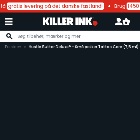
få
gratis levering på det danske fastland!
Brug
1450 k
Skip to Content
Forsiden
Hustle Butter Deluxe® - Små pakker Tattoo Care (7,5 ml)