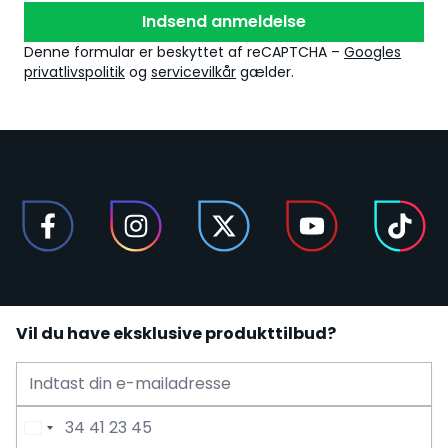
Indsend anmeldelse
Denne formular er beskyttet af reCAPTCHA –
Googles
privatlivspolitik
og
servicevilkår
gælder.
Vil du have eksklusive produkttilbud?
E-mailadresse
Telefonnummer