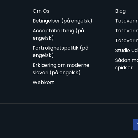
Om Os
Blog
Betingelser (på engelsk)
Tatoveri
Acceptabel brug (på
Tatoveri
engelsk)
Tatoveri
Fortrolighetspolitik (på
Studio Ud
engelsk)
Sådan ma
Erklæring om moderne
spidser
slaveri (på engelsk)
Webkort