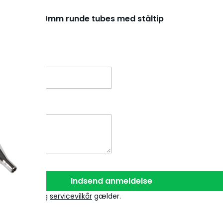
sgreb / Tip 30mm runde tubes med ståltip
Indsend anmeldelse
tlivspolitik
og
servicevilkår
gælder.