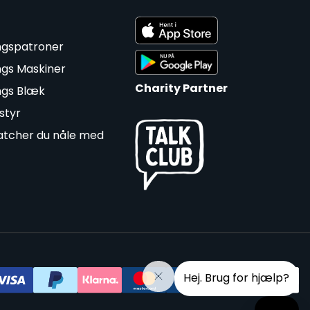
ngspatroner
ngs Maskiner
Charity Partner
ngs Blæk
styr
tcher du nåle med
Hej. Brug for hjælp?