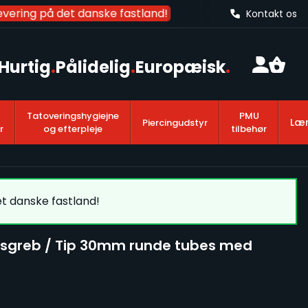
evering på det danske fastland!
Kontakt os
Hurtig
.
Pålidelig
.
Europæisk
.
Tatoveringshygiejne
PMU
Lær
Piercingudstyr
r
og efterpleje
tilbehør
et danske fastland!
angsgreb / Tip 30mm runde tubes med