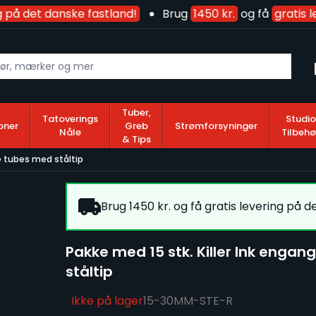
 på det danske fastland!
Brug
1450 kr.
og få
gratis l
Tuber,
Tatoverings
Studio
oner
Greb
Strømforsyninger
Nåle
Tilbehø
& Tips
e tubes med ståltip
Brug 1450 kr. og få gratis levering på d
Pakke med 15 stk. Killer Ink eng
ståltip
Ikke på lager
15-30MM-STE-R