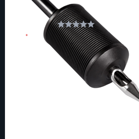
Skriv din egen anmeldelse
Du anmelder:
Pakke med 15 stk. Killer Ink engang
Din bedømmelse:
Navn
Anmeldelse
Denne formular er beskyttet af reCAPTCHA –
Googles priva