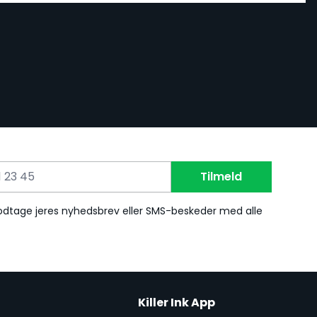
Tilmeld
 modtage jeres nyhedsbrev eller SMS-beskeder med alle
Killer Ink App