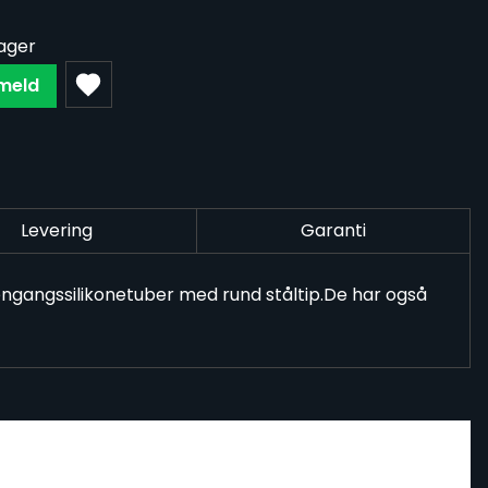
lager
lmeld
Levering
Garanti
engangssilikonetuber med rund ståltip.De har også