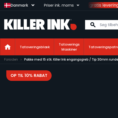
Brug
1450 kr.
og få
gratis levering
Danmark
Priser ink. moms
Tatoverings
Tatoveringsblæk
Tatoveringspatr
Maskiner
Skip to Content
Forsiden
Pakke med 15 stk. Killer Ink engangsgreb / Tip 30mm rund
OP TIL 10% RABAT