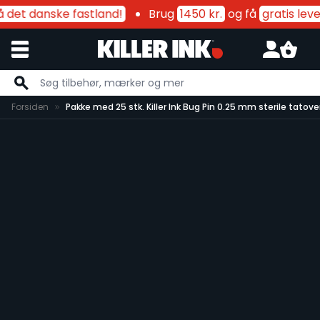
å det danske fastland!
Brug
1450 kr.
og få
gratis leve
Skip to Content
Forsiden
Pakke med 25 stk. Killer Ink Bug Pin 0.25 mm sterile tatover