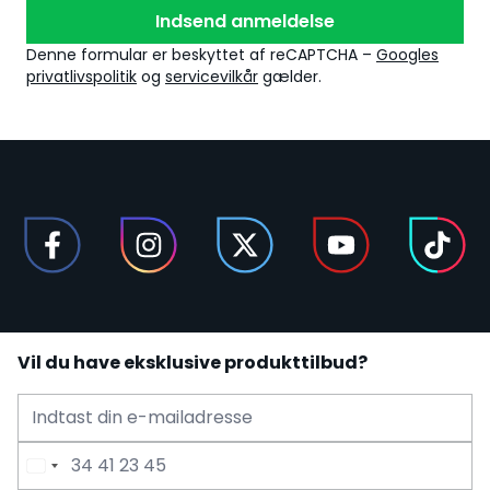
Indsend anmeldelse
Denne formular er beskyttet af reCAPTCHA –
Googles
privatlivspolitik
og
servicevilkår
gælder.
Vil du have eksklusive produkttilbud?
E-mailadresse
Telefonnummer