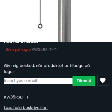
Brug 1450 kr. og få gratis levering på det
danske fastland!
Pakke med 50 stk. KWADRON nåle 0.35
mm LONG TAPER BUGPIN TEXTURED -
round Shader
Ikke på lager
KW35RSLT-T
Giv mig besked, når produktet er tilbage på
lager
Tilmeld
KW35RSLT-T
Læs hele beskrivelsen