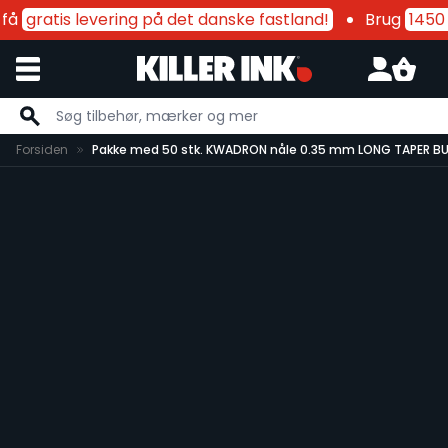
få
gratis levering på det danske fastland!
Brug
1450 k
Skip to Content
Forsiden
Pakke med 50 stk. KWADRON nåle 0.35 mm LONG TAPER BU