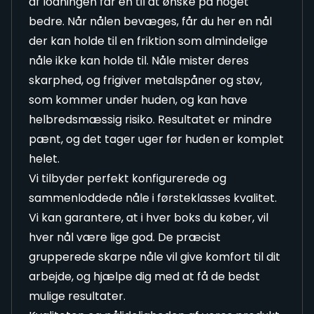
af lodningen får en til at ønske på noget
bedre. Når nålen bevæges, får du her en nål
der kan holde til en friktion som almindelige
nåle ikke kan holde til. Nåle mister deres
skarphed, og frigiver metalspåner og støv,
som kommer under huden, og kan have
helbredsmæssig risiko. Resultatet er mindre
pænt, og det tager uger før huden er komplet
helet.
Vi tilbyder perfekt konfigurerede og
sammenloddede nåle i førsteklasses kvalitet.
Vi kan garantere, at i hver boks du køber, vil
hver nål være lige god. De præcist
grupperede skarpe nåle vil give komfort til dit
arbejde, og hjælpe dig med at få de bedst
mulige resultater.