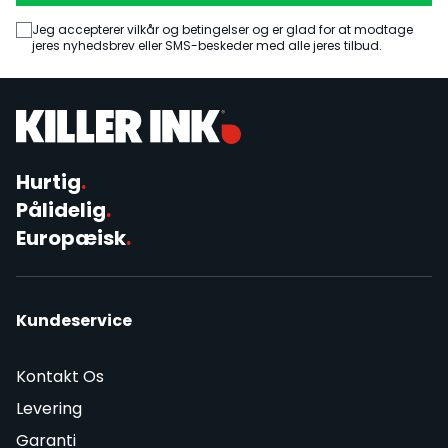
Jeg accepterer vilkår og betingelser og er glad for at modtage
jeres nyhedsbrev eller SMS-beskeder med alle jeres tilbud.
Hurtig
.
Pålidelig
.
Europæisk
.
Kundeservice
Kontakt Os
Levering
Garanti