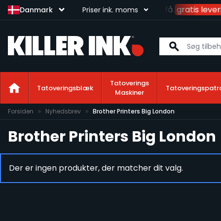
Brug
1450 kr.
og få
gratis lever
Danmark
Priser ink. moms
Tatoverings
Tatoveringsblæk
Tatoveringspatr
Maskiner
Skip to Content
Forsiden
Nyhedsbrev
Brother Printers Big London
Brother Printers Big London
Der er ingen produkter, der matcher dit valg.