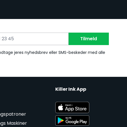
Tilmeld
 modtage jeres nyhedsbrev eller SMS-beskeder med alle
Killer Ink App
ngspatroner
ngs Maskiner