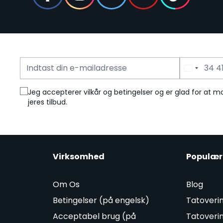
E-mailadresse
Telefonnummer
Jeg accepterer vilkår og betingelser og er glad for at
jeres tilbud.
Virksomhed
Populær
Om Os
Blog
Betingelser (på engelsk)
Tatoveri
Acceptabel brug (på
Tatoveri