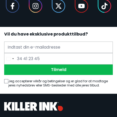
Vil du have eksklusive produkttilbud?
E-mailadresse
Telefonnummer
Tilmeld
Jeg accepterer vilkår og betingelser og er glad for at modtage
jeres nyhedsbrev eller SMS-beskeder med alle jeres tilbud.