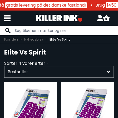
få
gratis levering på det danske fastland!
Brug
1450 k
Skip to Content
Forsiden
Nyhedsbrev
Elite Vs Spirit
Elite Vs Spirit
Sorter
4
varer efter -