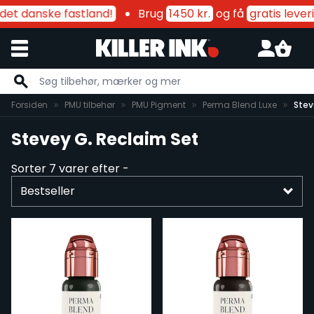
det danske fastland!
Brug
1450 kr.
og få
gratis lever
Skip to Content
Forsiden
PMU tilbehør
PMU Pigment
Perma Blend Luxe
Stev
Stevey G. Reclaim Set
Sorter
7
varer efter -